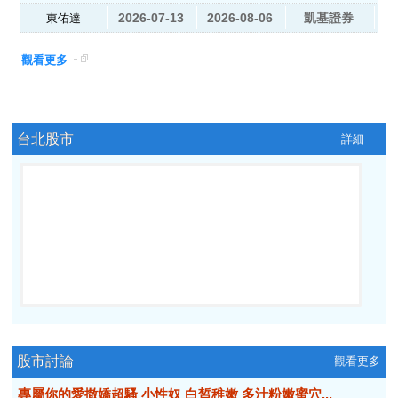
2026-07-13
2026-08-06
凱基證券
東佑達
觀看更多
台北股市
詳細
股市討論
觀看更多
專屬你的愛撒嬌超騷 小性奴 白皙稚嫩 多汁粉嫩蜜穴...