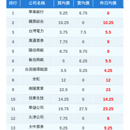
排行
公司名稱
買均價
賣均價
昨日均價
華泰銀行
1
5.25
6.75
6
國票綜合
2
10.25
0
10.25
台灣電力
3
3.75
7.5
5.5
萬通票券
4
7.75
0
9
陽信商銀
5
8.75
9.75
9
板信商銀
6
5
6.25
5.5
台泥循環能源
7
3.5
5.25
4.25
全虹
8
12
0
12
南陽實業
9
22.5
0
23
信東生技
10
14.25
0
14.25
華儲公司
11
19.75
27.5
23.25
久津公司
12
7.75
0
8
大中票券
13
9.25
0
9.25