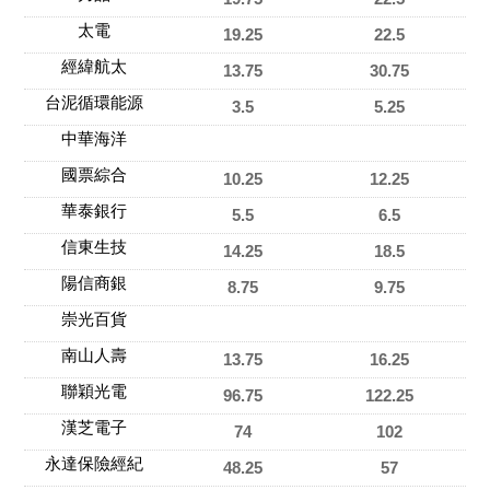
太電
19.25
22.5
經緯航太
13.75
30.75
台泥循環能源
3.5
5.25
中華海洋
國票綜合
10.25
12.25
華泰銀行
5.5
6.5
信東生技
14.25
18.5
陽信商銀
8.75
9.75
崇光百貨
南山人壽
13.75
16.25
聯穎光電
96.75
122.25
漢芝電子
74
102
永達保險經紀
48.25
57