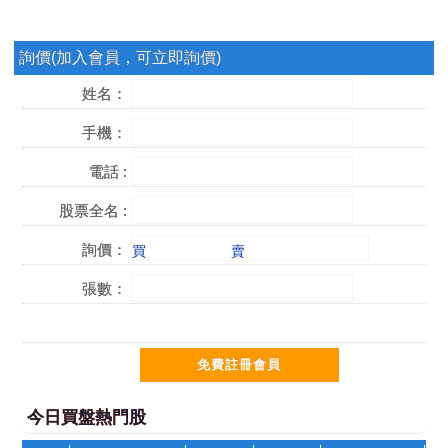
詢價(加入會員，可立即詢價)
姓名：
手機：
電話 :
股票全名 :
詢價：
買
賣
張數：
今日買盤熱門股