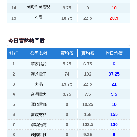
民間全民電視
14
9.75
0
10
太電
15
18.75
22.5
20.5
今日賣盤熱門股
排行
公司名稱
買均價
賣均價
昨日均價
1
5.25
6.75
6
華泰銀行
2
74
102
87.25
漢芝電子
3
19.75
22.5
21
力晶
4
3.75
7.5
5.5
台灣電力
5
0
10.25
10
匯頂電腦
6
0
158
155
富宸材料
7
0
132.5
130
聯穎光電
8
0
9.25
9
茂德科技