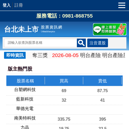
註冊
登入
服務電話：0981-868755
股票資訊網
台北未上市
Unlisted share price
正向影響力 奪三獎
2026-08-05
明台產險 明台產險屏東
即時資訊
版主熱門股
股票名稱
買高
賣低
台塑網科技
69
87.75
藍新科技
32
41
華德光電
南美特科技
335.75
395
力晶
19.75
22.5