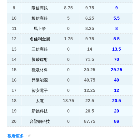
9
8.75
9.75
9
陽信商銀
10
5
6.25
5.5
板信商銀
11
0
8.25
8
馬上發
12
1.75
9.75
5.5
名佳利金屬
13
0
14
13.5
三信商銀
14
0
71.5
70
騰錂鐳射
15
0
30.25
29.25
穩晟材料
16
0
40.75
40
昇陽能源
17
0
12.25
12
智安電子
18
18.75
22.5
20.5
太電
19
0
20.5
20
新德科技
20
0
87.75
86
台塑網科技
觀看更多