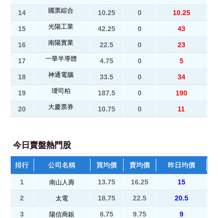
國票綜合
14
10.25
0
10.25
光陽工業
15
42.25
0
43
南陽實業
16
22.5
0
23
一華半導體
17
4.75
0
5
神通電腦
18
33.5
0
34
璦司柏
19
187.5
0
190
大慶票券
20
10.75
0
11
今日賣盤熱門股
排行
公司名稱
買均價
賣均價
昨日均價
1
13.75
16.25
15
南山人壽
2
18.75
22.5
20.5
太電
3
8.75
9.75
9
陽信商銀