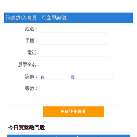
詢價(加入會員，可立即詢價)
姓名：
手機：
電話 :
股票全名 :
詢價：
買
賣
張數：
今日買盤熱門股