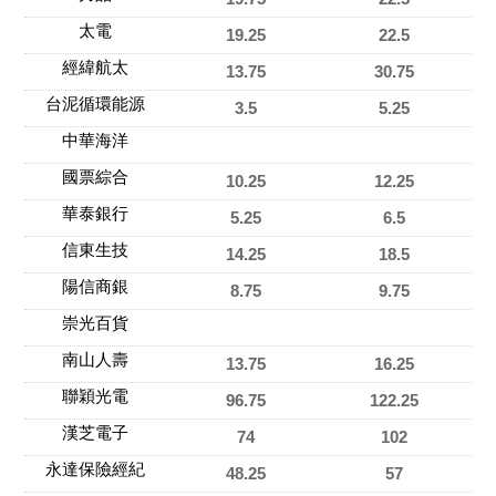
太電
19.25
22.5
經緯航太
13.75
30.75
台泥循環能源
3.5
5.25
中華海洋
國票綜合
10.25
12.25
華泰銀行
5.25
6.5
信東生技
14.25
18.5
陽信商銀
8.75
9.75
崇光百貨
南山人壽
13.75
16.25
聯穎光電
96.75
122.25
漢芝電子
74
102
永達保險經紀
48.25
57