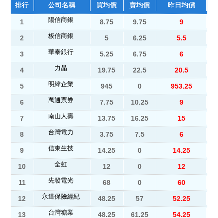
排行
公司名稱
買均價
賣均價
昨日均價
陽信商銀
1
8.75
9.75
9
板信商銀
2
5
6.25
5.5
華泰銀行
3
5.25
6.75
6
力晶
4
19.75
22.5
20.5
明緯企業
5
945
0
953.25
萬通票券
6
7.75
10.25
9
南山人壽
7
13.75
16.25
15
台灣電力
8
3.75
7.5
6
信東生技
9
14.25
0
14.25
全虹
10
12
0
12
先發電光
11
68
0
60
永達保險經紀
12
48.25
57
52.25
台灣糖業
13
48.25
61.25
54.25