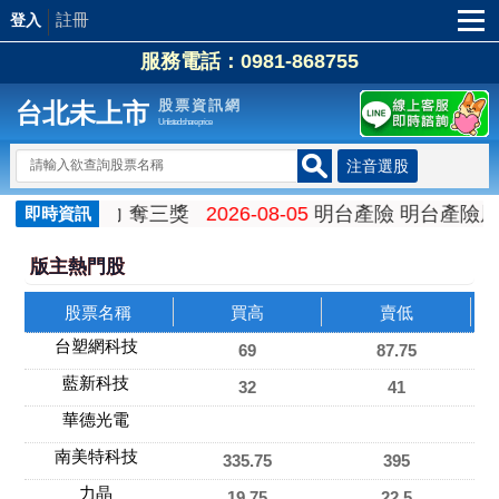
註冊
登入
服務電話：0981-868755
股票資訊網
台北未上市
Unlisted share price
正向影響力 奪三獎
2026-08-05
明台產險 明台產險屏東
即時資訊
版主熱門股
股票名稱
買高
賣低
台塑網科技
69
87.75
藍新科技
32
41
華德光電
南美特科技
335.75
395
力晶
19.75
22.5