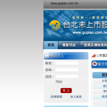
www.gupiao.com.tw
首頁
最新消息
股票及價格查
歡迎您！來到台北未上市股票，服務
會員登入
帳號：
版主
密碼：
股
認證：
台
7916
藍
華
南
回傳密碼
加入會員