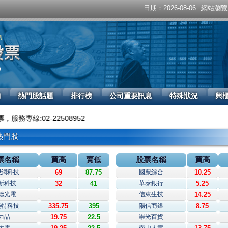
日期：2026-08-06
網站瀏覽人
詢
熱門股話題
排行榜
公司重要訊息
特殊狀況
興
專線:02-22508952
熱門股
票名稱
買高
賣低
股票名稱
買高
塑網科技
69
87.75
國票綜合
10.25
新科技
32
41
華泰銀行
5.25
德光電
信東生技
14.25
美特科技
335.75
395
陽信商銀
8.75
力晶
19.75
22.5
崇光百貨