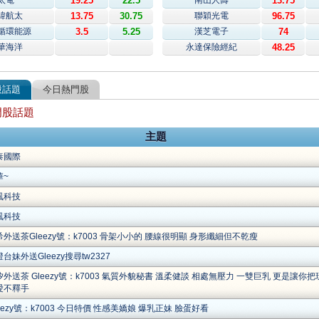
太電
19.25
22.5
南山人壽
13.75
緯航太
13.75
30.75
聯穎光電
96.75
循環能源
3.5
5.25
漢芝電子
74
華海洋
永達保險經紀
48.25
股話題
今日熱門股
門股話題
主題
泰國際
華~
風科技
風科技
希外送茶Gleezy號：k7003 骨架小小的 腰線很明顯 身形纖細但不乾瘦
台妹外送Gleezy搜尋tw2327
汐外送茶 Gleezy號：k7003 氣質外貌秘書 溫柔健談 相處無壓力 一雙巨乳 更是讓你把
愛不釋手
eezy號：k7003 今日特價 性感美嬌娘 爆乳正妹 臉蛋好看