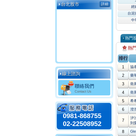
台北股市
詳細
經
台泥
中
熱門
熱
排行
1
協
線上諮詢
2
藥
3
衛
聯絡我們
Contact Us
4
衛
5
希
6
澄澄
0981-868755
汐
7
02-22508952
到
8
Gl