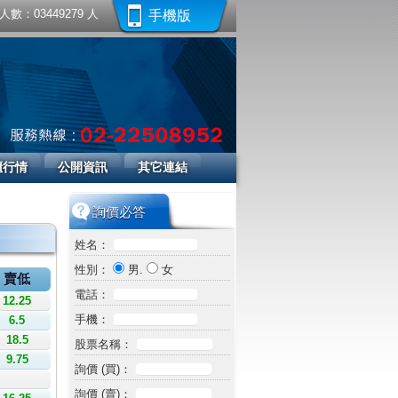
數：03449279 人
手機版
櫃行情
公開資訊
其它連結
詢價必答
姓名：
性別：
男.
女
賣低
電話：
12.25
手機：
6.5
18.5
股票名稱：
9.75
詢價 (買)：
詢價 (賣)：