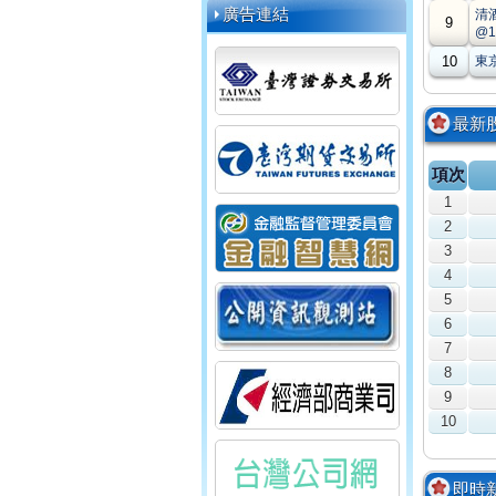
廣告連結
清酒
9
@1
10
東京
最新
項次
1
2
3
4
5
6
7
8
9
10
即時