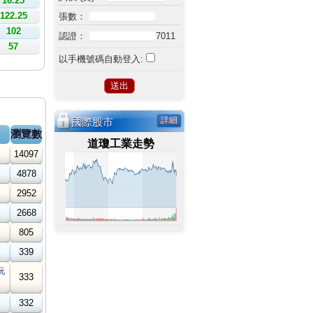
16.25
122.25
張數：
102
認證：
7011
57
以手機號碼自動登入:
詳細
國際股市
瀏覽數
道瓊工業走勢
14097
4878
2952
2668
805
339
玩
333
332