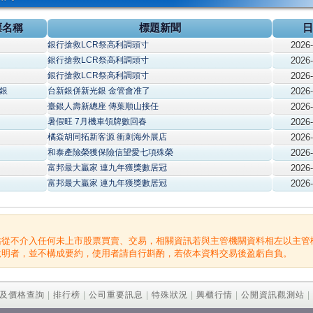
票名稱
標題新聞
日
銀行搶救LCR祭高利調頭寸
2026-
銀行搶救LCR祭高利調頭寸
2026-
銀行搶救LCR祭高利調頭寸
2026-
銀
台新銀併新光銀 金管會准了
2026-
臺銀人壽新總座 傳葉順山接任
2026-
暑假旺 7月機車領牌數回春
2026-
橘焱胡同拓新客源 衝刺海外展店
2026-
和泰產險榮獲保險信望愛七項殊榮
2026-
富邦最大贏家 連九年獲獎數居冠
2026-
富邦最大贏家 連九年獲獎數居冠
2026-
站從不介入任何未上市股票買賣、交易，相關資訊若與主管機關資料相左以主管
說明者，並不構成要約，使用者請自行斟酌，若依本資料交易後盈虧自負。
及價格查詢
|
排行榜
|
公司重要訊息
|
特殊狀況
|
興櫃行情
|
公開資訊觀測站
|