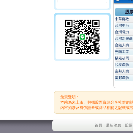
股
中華郵政
台灣中油
台灣電力
台灣新光商
台銀人壽
光陽工業
橘焱胡同
和泰產險
富邦人壽
富邦產險
免責聲明：
本站為未上市、興櫃股票資訊分享社群網
內容如涉及有價證券或商品相關之記載或
首頁
|
最新消息
|
股票