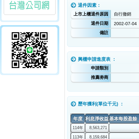
退件因素：
上市上櫃退件原因
自行撤銷
退件日期
2002-07-04
備註
興櫃申請進度表 ：
申請類別
推薦劵商
歷年獲利(單位千元) ：
年度
利息淨收益
基本每股盈餘
114年
8,563,271
113年
8,159,684