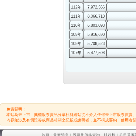
112年
7,972,566
111年
8,066,710
110年
6,803,093
109年
5,916,690
108年
5,708,523
107年
5,477,508
免責聲明：
本站為未上市、興櫃股票資訊分享社群網站從不介入任何未上市股票買賣
內容如涉及有價證券或商品相關之記載或說明者，並不構成要約，使用者
首頁
|
最新消息
|
股票及價格查詢
|
排行榜
|
公司重要