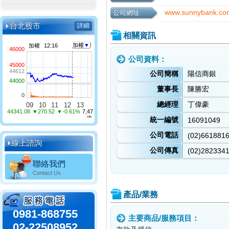
www.sunnybank.co
公司網址
台北股市
詳細
相關資訊
公司資料：
公司簡稱
陽信商銀
董事長
陳勝宏
總經理
丁偉豪
統一編號
16091049
公司電話
(02)661881
線上諮詢
公司傳真
(02)282334
聯絡我們
Contact Us
產品/業務
0981-868755
主要商品/服務項目：
02-22508952