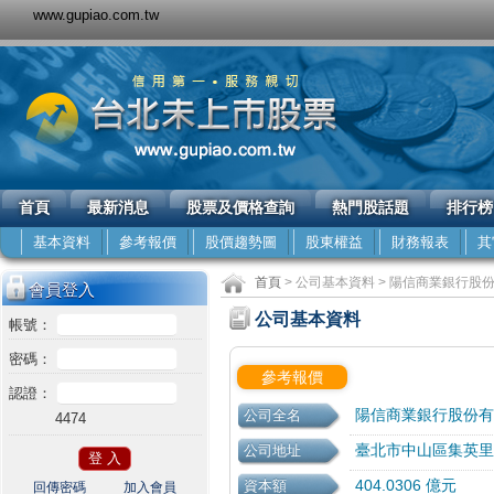
www.gupiao.com.tw
首頁
最新消息
股票及價格查詢
熱門股話題
排行榜
基本資料
參考報價
股價趨勢圖
股東權益
財務報表
其
首頁
> 公司基本資料 > 陽信商業銀行股份
會員登入
公司基本資料
帳號：
密碼：
參考報價
認證：
陽信商業銀行股份有
公司全名
4474
臺北市中山區集英里
公司地址
404.0306 億元
資本額
回傳密碼
加入會員