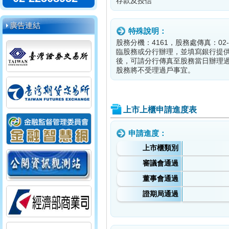
存款及授信
廣告連結
特殊說明：
股務分機：4161，股務處傳真：02-
臨股務或分行辦理，並填寫銀行提供
後，可請分行傳真至股務當日辦理過
股務將不受理過戶事宜。
上市上櫃申請進度表
申請進度：
上市櫃類別
審議會通過
董事會通過
證期局通過