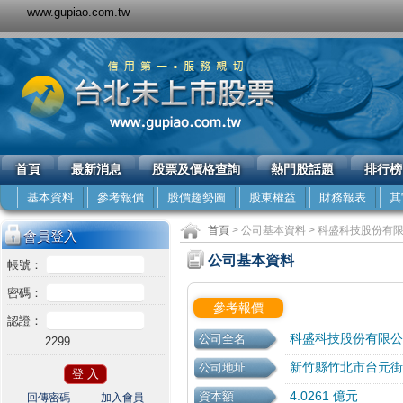
www.gupiao.com.tw
首頁
最新消息
股票及價格查詢
熱門股話題
排行榜
基本資料
參考報價
股價趨勢圖
股東權益
財務報表
其
首頁
> 公司基本資料 > 科盛科技股份有限
會員登入
公司基本資料
帳號：
密碼：
參考報價
認證：
科盛科技股份有限公
公司全名
2299
新竹縣竹北市台元街3
公司地址
4.0261 億元
資本額
回傳密碼
加入會員