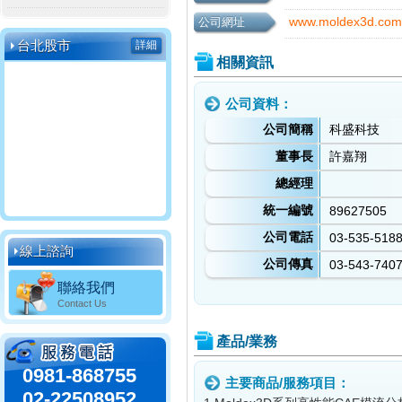
www.moldex3d.com
公司網址
台北股市
詳細
相關資訊
公司資料：
公司簡稱
科盛科技
董事長
許嘉翔
總經理
統一編號
89627505
公司電話
03-535-518
線上諮詢
公司傳真
03-543-740
聯絡我們
Contact Us
產品/業務
0981-868755
主要商品/服務項目：
02-22508952