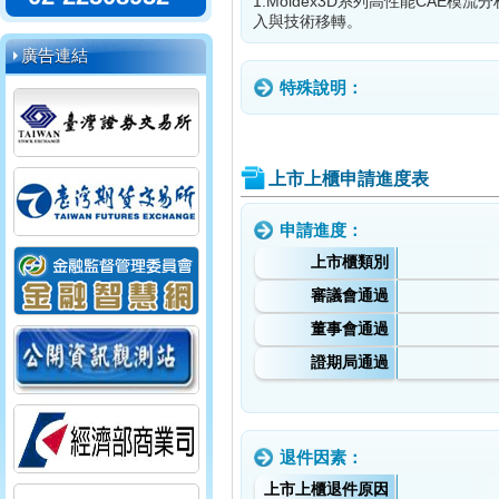
1.Moldex3D系列高性能CAE
入與技術移轉。
廣告連結
特殊說明：
上市上櫃申請進度表
申請進度：
上市櫃類別
審議會通過
董事會通過
證期局通過
退件因素：
上市上櫃退件原因