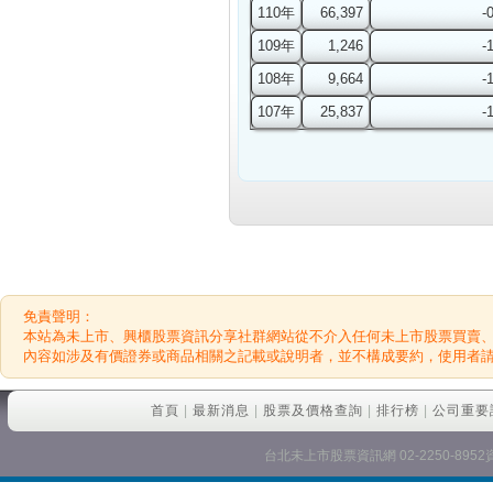
110年
66,397
-
109年
1,246
-
108年
9,664
-
107年
25,837
-
免責聲明：
本站為未上市、興櫃股票資訊分享社群網站從不介入任何未上市股票買賣
內容如涉及有價證券或商品相關之記載或說明者，並不構成要約，使用者
首頁
|
最新消息
|
股票及價格查詢
|
排行榜
|
公司重要
台北未上市股票資訊網 02-2250-8952資