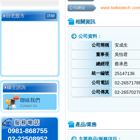
www.twibiotech.co
公司網址
台北股市
詳細
相關資訊
公司資料：
公司簡稱
安成生
董事長
吳怡君
總經理
蔡承恩
統一編號
25147136
公司電話
02-2657178
線上諮詢
公司傳真
02-2657027
聯絡我們
Contact Us
產品/業務
0981-868755
02-22508952
主要商品/服務項目：