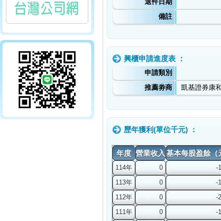
退件日期
備註
興櫃申請進度表 ：
申請類別
推薦劵商
凱基證券康
歷年獲利(單位千元) ：
年度
營業收入
基本每股盈餘（
114年
0
-
113年
0
-
112年
0
-
111年
0
-