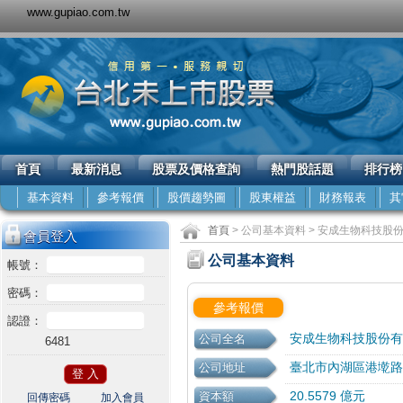
www.gupiao.com.tw
首頁
最新消息
股票及價格查詢
熱門股話題
排行榜
基本資料
參考報價
股價趨勢圖
股東權益
財務報表
其
首頁
> 公司基本資料 > 安成生物科技股份
會員登入
公司基本資料
帳號：
密碼：
參考報價
認證：
安成生物科技股份有
公司全名
6481
臺北市內湖區港墘路2
公司地址
20.5579 億元
資本額
回傳密碼
加入會員