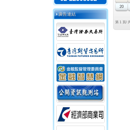
20
廣告連結
第 1 頁/ 