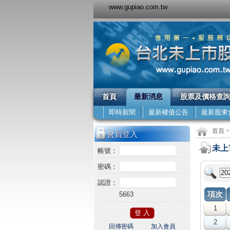
www.gupiao.com.tw
首頁
最新消息
股票及價格查
即時新聞
最新權值公告
最新股東
首頁
>
會員登入
未上
帳號：
密碼：
認證：
項次
5663
1
2
回傳密碼
加入會員