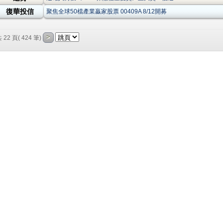
復華投信
聚焦全球50檔產業贏家股票 00409A 8/12開募
共 22 頁( 424 筆)