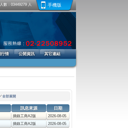
數：03449279 人
手機版
櫃行情
公開資訊
其它連結
／
全部展開
訊息來源
日期
摘錄工商A2版
2026-08-05
摘錄工商A2版
2026-08-05