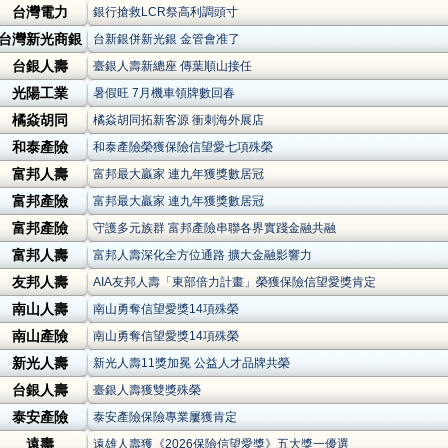
台灣電力
銀行搶救LCR祭高利調頭寸
台灣新光商銀
台新銀併新光銀 金管會准了
台銀人壽
臺銀人壽新總座 傳葉順山接任
光陽工業
暑假旺 7月機車領牌數回春
橘焱胡同
橘焱胡同拓新客源 衝刺海外展店
和泰產險
和泰產險榮獲保險信望愛七項殊榮
富邦人壽
富邦最大贏家 連九年獲獎數居冠
富邦產險
富邦最大贏家 連九年獲獎數居冠
富邦產險
守護多元族群 富邦產險串聯各界實踐金融共融
富邦人壽
富邦人壽深化全方位通路 擴大金融影響力
友邦人壽
AIA友邦人壽「東部倍力計畫」榮獲保險信望愛獎肯定
南山人壽
南山勇奪信望愛獎14項殊榮
南山產險
南山勇奪信望愛獎14項殊榮
新光人壽
新光人壽11獎加冕 公益人才品牌共榮
台銀人壽
臺銀人壽獲雙獎殊榮
泰安產險
泰安產險保險專業屢獲肯定
遠壽
遠雄人壽獲《2026保險信望愛獎》五大獎一優選