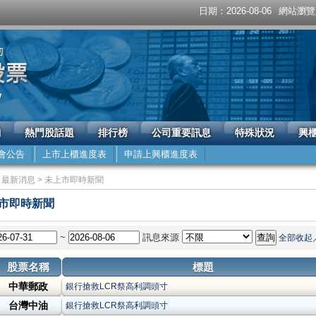
日期：2026-08-06
網站瀏覽人
詢
熱門股話題
排行榜
公司重要訊息
特殊狀況
興
會公告
上市上櫃進度表
申請上興櫃進度表
 最新消息 > 未上市即時新聞
市即時新聞
~
訊息來源
全部收起
股票名稱
標題
中華郵政
銀行搶救LCR祭高利調頭寸
台灣中油
銀行搶救LCR祭高利調頭寸